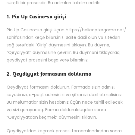
sürətli bir prosesdir. Bu adımları takdim edirik:
1. Pin Up Casino-sa girişi
Pin Up Casino-sa girişi üçün https://helicoptergame.net/
sahifasından keçə bilərsiniz. Saite daxil olun və sitedən
sağ tərəfdəki “Giriş” düyməsini tıklayın. Bu düymə,
“Qeydiyyat” düyməsinə çevrilir. Bu düyməni tıklayaraq
qeydiyyat prosesini başa verə bilərsiniz.
2. Qeydiyyat formasının doldurma
Qeydiyyat formasını doldurun. Formada sizin adınızı,
soyadınızı, e-poçt adresinizi və şifrənizi daxil etməlisiniz.
Bu məlumatlar sizin hesabınız üçün necə təhlil ediləcək
və sizi qoruyacaq. Forma doldurulduqdan sonra
“Qeydiyyatdan keçmək” düyməsini tıklayın.
Qeydiyyatdan keçmək prosesi tamamlandıqdan sonra,