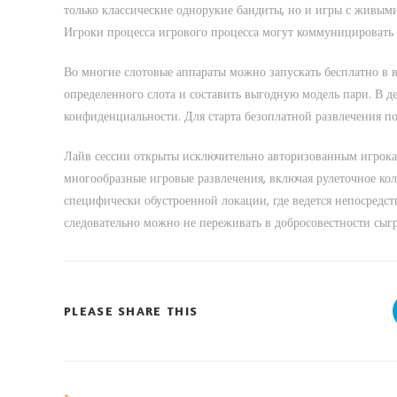
только классические однорукие бандиты, но и игры с живым
Игроки процесса игрового процесса могут коммуницировать
Во многие слотовые аппараты можно запускать бесплатно в 
определенного слота и составить выгодную модель пари. В д
конфиденциальности. Для старта безоплатной развлечения по
Лайв сессии открыты исключительно авторизованным игрокам
многообразные игровые развлечения, включая рулеточное кол
специфически обустроенной локации, где ведется непосредст
следовательно можно не переживать в добросовестности сыг
PLEASE SHARE THIS