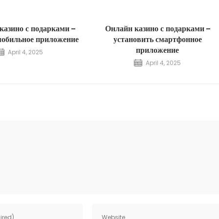
казино с подарками –
Онлайн казино с подарками –
 мобильное приложение
установить смартфонное
приложение
April 4, 2025
April 4, 2025