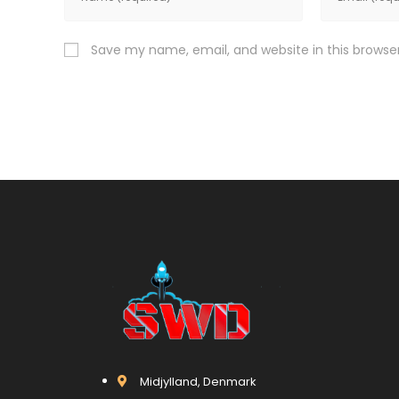
Save my name, email, and website in this browse
Midjylland, Denmark