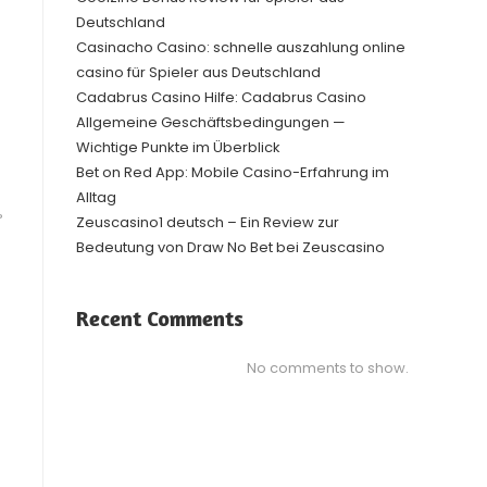
Deutschland
Casinacho Casino: schnelle auszahlung online
casino für Spieler aus Deutschland
Cadabrus Casino Hilfe: Cadabrus Casino
Allgemeine Geschäftsbedingungen —
Wichtige Punkte im Überblick
Bet on Red App: Mobile Casino-Erfahrung im
Alltag
ь
Zeuscasino1 deutsch – Ein Review zur
Bedeutung von Draw No Bet bei Zeuscasino
Recent Comments
No comments to show.