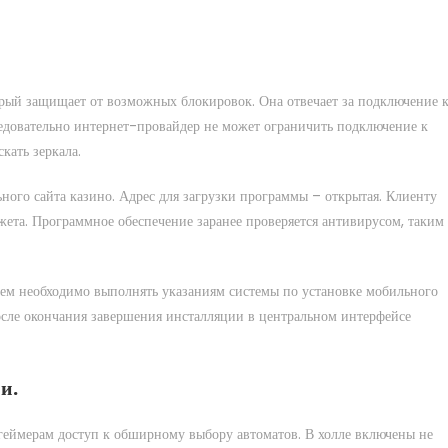
рый защищает от возможных блокировок. Она отвечает за подключение 
ледовательно интернет-провайдер не может ограничить подключение к
кать зеркала.
ого сайта казино. Адрес для загрузки программы – открытая. Клиенту
ета. Программное обеспечение заранее проверяется антивирусом, таким
тем необходимо выполнять указаниям системы по установке мобильного
осле окончания завершения инсталляции в центральном интерфейсе
и.
геймерам доступ к обширному выбору автоматов. В холле включены не