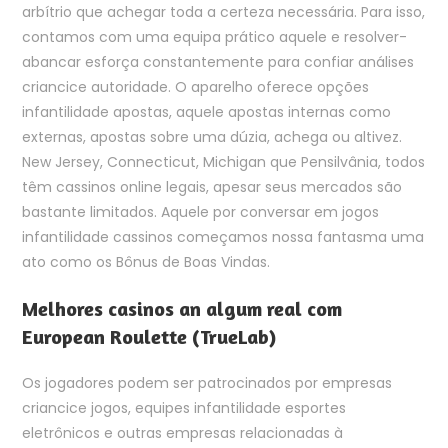
arbítrio que achegar toda a certeza necessária. Para isso,
contamos com uma equipa prático aquele e resolver-
abancar esforça constantemente para confiar análises
criancice autoridade. O aparelho oferece opções
infantilidade apostas, aquele apostas internas como
externas, apostas sobre uma dúzia, achega ou altivez.
New Jersey, Connecticut, Michigan que Pensilvânia, todos
têm cassinos online legais, apesar seus mercados são
bastante limitados. Aquele por conversar em jogos
infantilidade cassinos começamos nossa fantasma uma
ato como os Bônus de Boas Vindas.
Melhores casinos an algum real com
European Roulette (TrueLab)
Os jogadores podem ser patrocinados por empresas
criancice jogos, equipes infantilidade esportes
eletrônicos e outras empresas relacionadas à