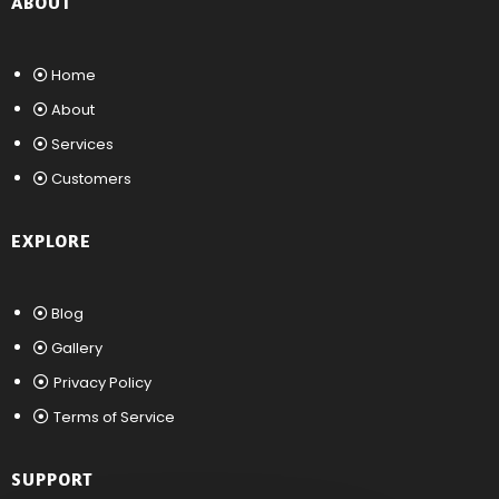
ABOUT
Home
About
Services
Customers
EXPLORE
Blog
Gallery
Privacy Policy
Terms of Service
SUPPORT