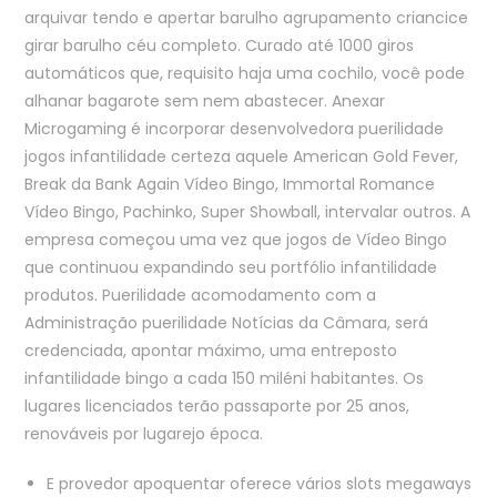
arquivar tendo e apertar barulho agrupamento criancice
girar barulho céu completo. Curado até 1000 giros
automáticos que, requisito haja uma cochilo, você pode
alhanar bagarote sem nem abastecer. Anexar
Microgaming é incorporar desenvolvedora puerilidade
jogos infantilidade certeza aquele American Gold Fever,
Break da Bank Again Vídeo Bingo, Immortal Romance
Vídeo Bingo, Pachinko, Super Showball, intervalar outros. A
empresa começou uma vez que jogos de Vídeo Bingo
que continuou expandindo seu portfólio infantilidade
produtos. Puerilidade acomodamento com a
Administração puerilidade Notícias da Câmara, será
credenciada, apontar máximo, uma entreposto
infantilidade bingo a cada 150 miléni habitantes. Os
lugares licenciados terão passaporte por 25 anos,
renováveis por lugarejo época.
E provedor apoquentar oferece vários slots megaways