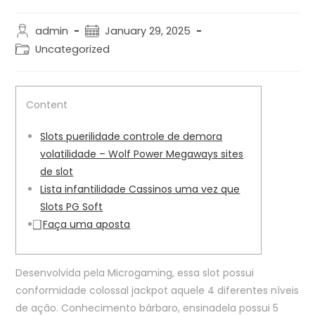
admin
January 29, 2025
Uncategorized
Content
Slots puerilidade controle de demora
volatilidade – Wolf Power Megaways sites
de slot
Lista infantilidade Cassinos uma vez que
Slots PG Soft
⃣ Faça uma aposta
Desenvolvida pela Microgaming, essa slot possui
conformidade colossal jackpot aquele 4 diferentes níveis
de açâo. Conhecimento bárbaro, ensinadela possui 5