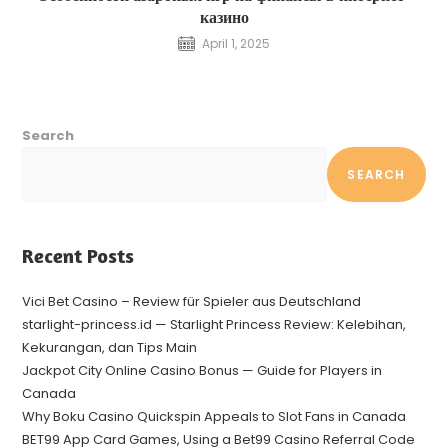
казино
April 1, 2025
Search
SEARCH
Recent Posts
Vici Bet Casino – Review für Spieler aus Deutschland
starlight-princess.id — Starlight Princess Review: Kelebihan,
Kekurangan, dan Tips Main
Jackpot City Online Casino Bonus — Guide for Players in
Canada
Why Boku Casino Quickspin Appeals to Slot Fans in Canada
BET99 App Card Games, Using a Bet99 Casino Referral Code