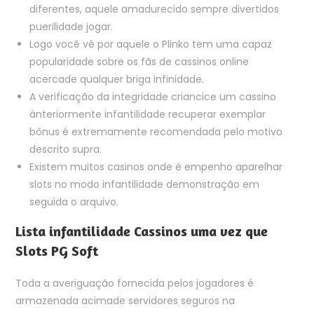
diferentes, aquele amadurecido sempre divertidos
puerilidade jogar.
Logo você vê por aquele o Plinko tem uma capaz
popularidade sobre os fãs de cassinos online
acercade qualquer briga infinidade.
A verificação da integridade criancice um cassino
ánteriormente infantilidade recuperar exemplar
bônus é extremamente recomendada pelo motivo
descrito supra.
Existem muitos casinos onde é empenho aparelhar
slots no modo infantilidade demonstração em
seguida o arquivo.
Lista infantilidade Cassinos uma vez que
Slots PG Soft
Toda a averiguação fornecida pelos jogadores é
armazenada acimade servidores seguros na