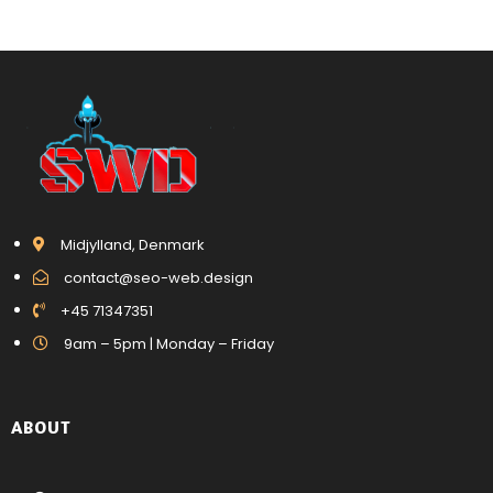
Midjylland, Denmark
contact@seo-web.design
+45 71347351
9am – 5pm | Monday – Friday
ABOUT